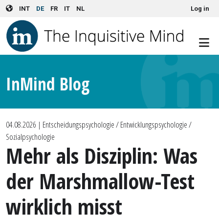
User account menu
Skip to main content
INT
DE
FR
IT
NL
Log in
InMind Blog
04.08.2026
| Entscheidungspsychologie / Entwicklungspsychologie /
Sozialpsychologie
Mehr als Disziplin: Was
der Marshmallow-Test
wirklich misst