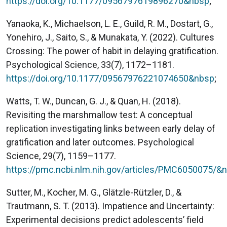
https://doi.org/10.1177/0956797619896270&nbsp
;
Yanaoka, K., Michaelson, L. E., Guild, R. M., Dostart, G.,
Yonehiro, J., Saito, S., & Munakata, Y. (2022). Cultures
Crossing: The power of habit in delaying gratification.
Psychological Science, 33(7), 1172–1181.
https://doi.org/10.1177/09567976221074650&nbsp
;
Watts, T. W., Duncan, G. J., & Quan, H. (2018).
Revisiting the marshmallow test: A conceptual
replication investigating links between early delay of
gratification and later outcomes. Psychological
Science, 29(7), 1159–1177.
https://pmc.ncbi.nlm.nih.gov/articles/PMC6050075/&
Sutter, M., Kocher, M. G., Glätzle-Rützler, D., &
Trautmann, S. T. (2013). Impatience and Uncertainty:
Experimental decisions predict adolescents’ field