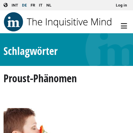
User account menu
Skip to main content
INT
DE
FR
IT
NL
Log in
Schlagwörter
Proust-Phänomen