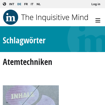
User account menu
Skip to main content
INT
DE
FR
IT
NL
Log in
Schlagwörter
Atemtechniken