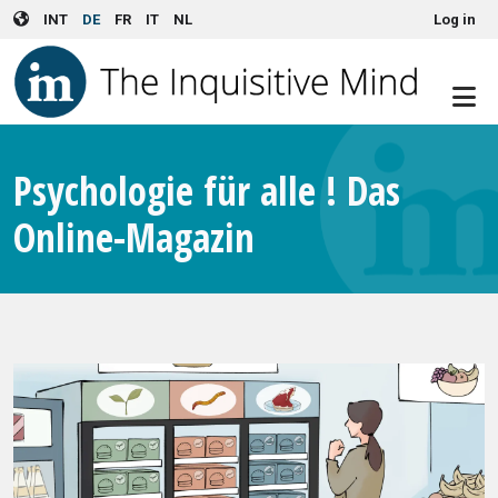
User account menu
Skip to main content
INT
DE
FR
IT
NL
Log in
Psychologie für alle ! Das
Online-Magazin