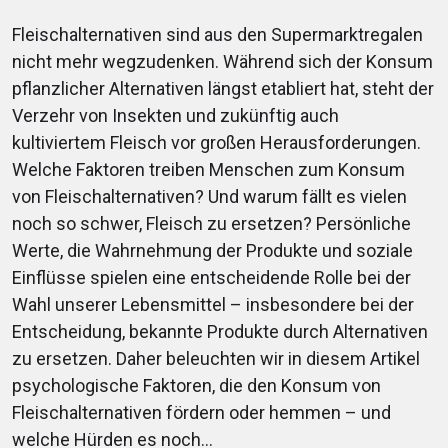
können sie ihre Kinder stärken, ohne sie zu
Kennen Sie das: Sie unterhalten sich mit jemandem,
dadurch auch rechtzeitig behandelt werden, leiden
überfordern? Welche Rolle spielt elterliches
Fleischalternativen sind aus den Supermarktregalen
aber sind in Gedanken schon bei Ihrer Antwort und
die Betroffenen weniger und werden mit größerer
Verhalten bei der Entwicklung und Aufrechterhaltung
nicht mehr wegzudenken. Während sich der Konsum
nicht wirklich aktiv beim Zuhören? So oder so ähnlich
Wahrscheinlichkeit wieder gesund. Bisher erfordert
von Ängsten? Dieser Beitrag stellt das
pflanzlicher Alternativen längst etabliert hat, steht der
geht es vielen Menschen. In diesem Artikel tauchen
es menschliche Expertise, Anzeichen für psychische
Therapieprogramm SPACE vor – ein
Verzehr von Insekten und zukünftig auch
wir ein in die Kunst der Empathie und zeigen, wie
Erkrankungen im Alltag zu erkennen. Doch
wissenschaftlich fundiertes Elterntraining, das zeigt,
kultiviertem Fleisch vor großen Herausforderungen.
alltägliche Gespräche empathisch gestaltet werden
inzwischen gibt es immer mehr Ansätze, psychische
wie Mütter und Väter ihre Kinder empathisch
Welche Faktoren treiben Menschen zum Konsum
können. Mit praktischen Beispielen und wertvollen
Erkrankungen automatisch basierend auf
begleiten und dabei helfen können, soziale Ängste
von Fleischalternativen? Und warum fällt es vielen
Tipps ergründen wir die Bedingungen für einen
Informationen aus sozialen Netzwerken zu
Schritt für Schritt zu überwinden.
noch so schwer, Fleisch zu ersetzen? Persönliche
empathischen Umgang miteinander.
erkennen. Die Frage ist: Funktioniert das wirklich und
Werte, die Wahrnehmung der Produkte und soziale
welche Risiken können damit einhergehen?
Einflüsse spielen eine entscheidende Rolle bei der
mehr
Wahl unserer Lebensmittel – insbesondere bei der
mehr
Entscheidung, bekannte Produkte durch Alternativen
mehr
Log in
to post comments
Log in
to post comments
zu ersetzen. Daher beleuchten wir in diesem Artikel
psychologische Faktoren, die den Konsum von
Log in
to post comments
Fleischalternativen fördern oder hemmen – und
welche Hürden es noch...