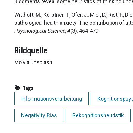
judgments reveal some heuristics of thinking unde
Witthöft, M., Kerstner, T., Ofer, J., Mier, D., Rist, F., 
pathological health anxiety: The contribution of a
Psychological Science, 4
(3), 464-479.
Bildquelle
Mo via unsplash
Tags
Informationsverarbeitung
Kognitionspsy
Negativity Bias
Rekognitionsheuristik