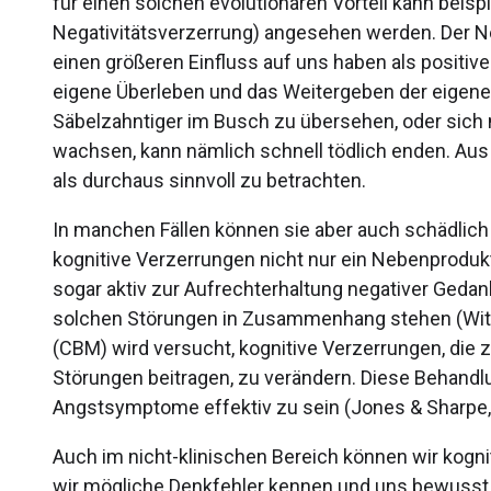
für einen solchen evolutionären Vorteil kann beispi
Negativitätsverzerrung) angesehen werden. Der Ne
einen größeren Einfluss auf uns haben als positiv
eigene Überleben und das Weitergeben der eigenen
Säbelzahntiger im Busch zu übersehen, oder sich 
wachsen, kann nämlich schnell tödlich enden. Aus 
als durchaus sinnvoll zu betrachten.
In manchen Fällen können sie aber auch schädlic
kognitive Verzerrungen nicht nur ein Nebenproduk
sogar aktiv zur Aufrechterhaltung negativer Gedan
solchen Störungen in Zusammenhang stehen (Witthö
(CBM) wird versucht, kognitive Verzerrungen, die
Störungen beitragen, zu verändern. Diese Behand
Angstsymptome effektiv zu sein (Jones & Sharpe,
Auch im nicht-klinischen Bereich können wir kogni
wir mögliche Denkfehler kennen und uns bewusst 