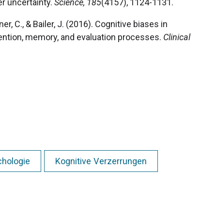
r uncertainty.
Science, 185
(4157), 1124-1131.
Diener, C., & Bailer, J. (2016). Cognitive biases in
ttention, memory, and evaluation processes.
Clinical
chologie
Kognitive Verzerrungen