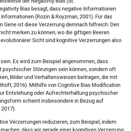
elsweise der Negativity Bias (dt.
gativity Bias besagt, dass negative Informationen
e Informationen (Rozin & Royzman, 2001). Für das
 Gene ist diese Verzerrung demnach hilfreich: Den
nicht merken zu können, wo die giftigen Beeren
evolutionärer Sicht sind kognitive Verzerrungen also
h sein. Es wird zum Beispiel angenommen, dass
t psychischer Störungen sein können, sondern oft
ken, Bilder und Verhaltensweisen beitragen, die mit
ft, 2016). Mithilfe von Cognitive Bias Modification
 zur Entstehung oder Aufrechterhaltung psychischer
lungsform scheint insbesondere in Bezug auf
 2017).
tive Verzerrungen reduzieren, zum Beispiel, indem
machen, dass wir gerade einer kognitiven Verzerrung