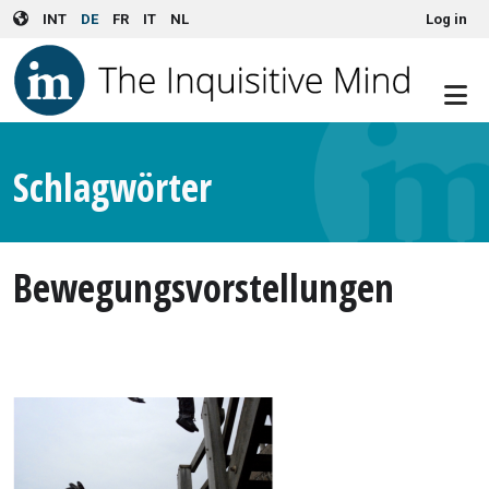
User account menu
Skip to main content
INT
DE
FR
IT
NL
Log in
Schlagwörter
Bewegungsvorstellungen