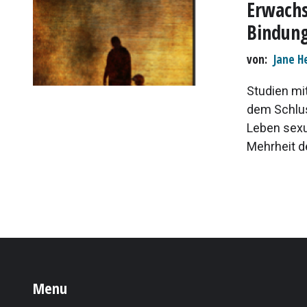
Erwachs
Bindung
von
Jane H
Studien mi
dem Schlus
Leben sexu
Mehrheit d
Menu