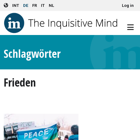
User account menu
Skip to main content
INT
DE
FR
IT
NL
Log in
Schlagwörter
Frieden