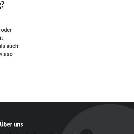
g?
 oder
it
als auch
 wieso
Über uns