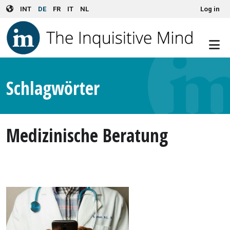
User account menu
Skip to main content
INT
DE
FR
IT
NL
Log in
Schlagwörter
Medizinische Beratung