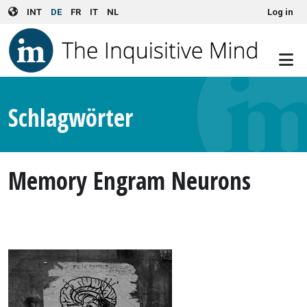
User account menu
Skip to main content
INT
DE
FR
IT
NL
Log in
Schlagwörter
Memory Engram Neurons