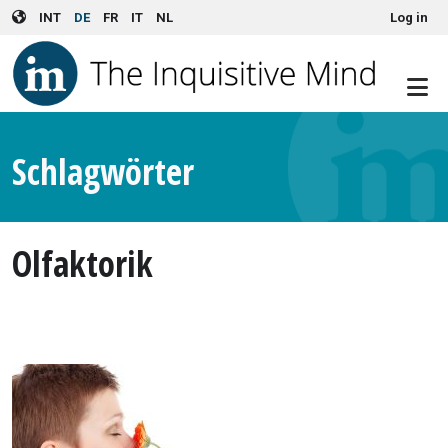
User account menu
Skip to main content
INT
DE
FR
IT
NL
Log in
Schlagwörter
Olfaktorik