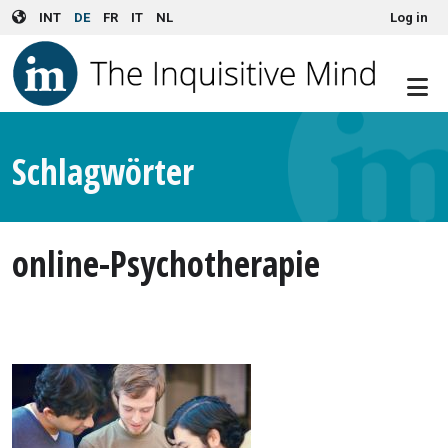
User account menu
Skip to main content
INT
DE
FR
IT
NL
Log in
Schlagwörter
online-Psychotherapie