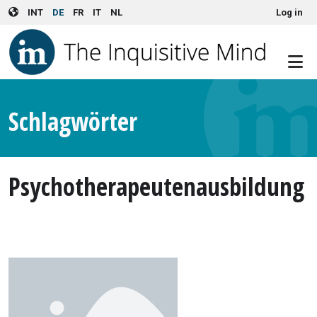
User account menu
Skip to main content
INT
DE
FR
IT
NL
Log in
Schlagwörter
Psychotherapeutenausbildung