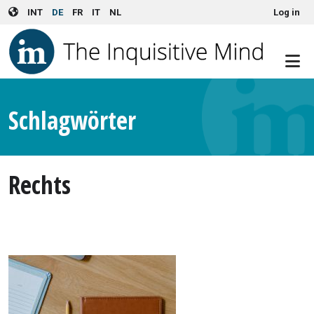
User account menu
Skip to main content
INT
DE
FR
IT
NL
Log in
Schlagwörter
Rechts