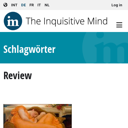
User account menu
Skip to main content
INT
DE
FR
IT
NL
Log in
Schlagwörter
Review