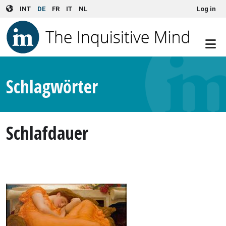
User account menu
Skip to main content
INT
DE
FR
IT
NL
Log in
Schlagwörter
Schlafdauer