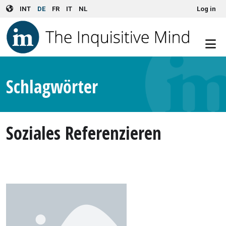
User account menu
Skip to main content
INT
DE
FR
IT
NL
Log in
Schlagwörter
Soziales Referenzieren