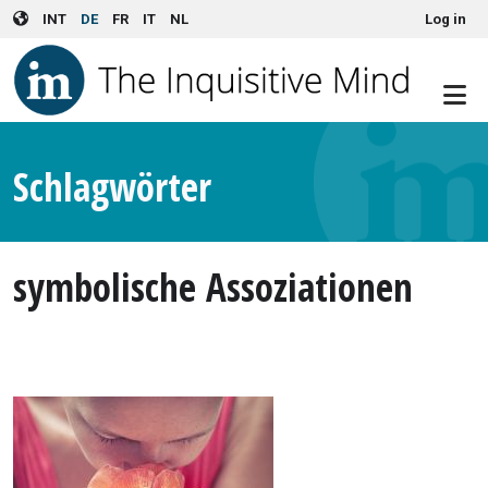
User account menu
Skip to main content
INT
DE
FR
IT
NL
Log in
Schlagwörter
symbolische Assoziationen