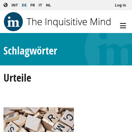
User account menu
Skip to main content
INT
DE
FR
IT
NL
Log in
Schlagwörter
Urteile