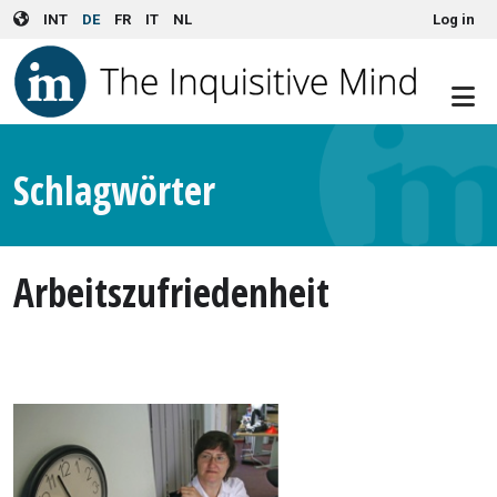
User account menu
Skip to main content
INT
DE
FR
IT
NL
Log in
Schlagwörter
Arbeitszufriedenheit