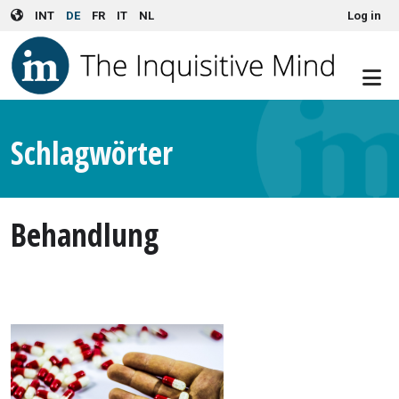
User account menu
Skip to main content
INT
DE
FR
IT
NL
Log in
Schlagwörter
Behandlung