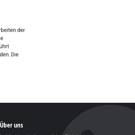
beiten der
ne
ührt
den. Die
Über uns