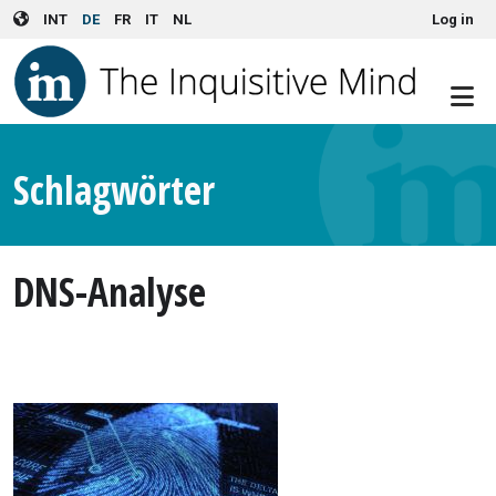
User account menu
Skip to main content
INT
DE
FR
IT
NL
Log in
Schlagwörter
DNS-Analyse