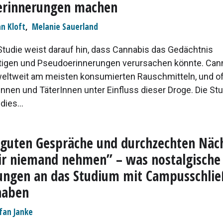
erinnerungen machen
an Kloft
,
Melanie Sauerland
Studie weist darauf hin, dass Cannabis das Gedächtnis
tigen und Pseudoerinnerungen verursachen könnte. Cann
weltweit am meisten konsumierten Rauschmitteln, und o
nnen und TäterInnen unter Einfluss dieser Droge. Die Stu
dies...
e guten Gespräche und durchzechten Näc
r niemand nehmen” – was nostalgische
ungen an das Studium mit Campusschli
haben
fan Janke