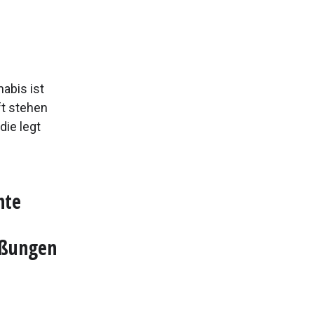
abis ist
ft stehen
die legt
hte
eßungen