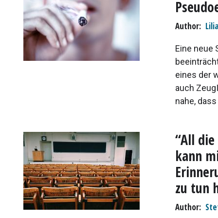
Pseudo
Author
Lili
Eine neue 
beeinträch
eines der 
auch ZeugI
nahe, dass 
“All di
kann mi
Erinner
zu tun 
Author
Ste