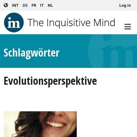
User account menu
Skip to main content
INT
DE
FR
IT
NL
Log in
Schlagwörter
Evolutionsperspektive