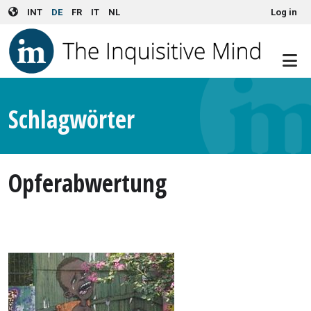
User account menu
Skip to main content
INT
DE
FR
IT
NL
Log in
Schlagwörter
Opferabwertung