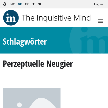
User account menu
Skip to main content
INT
DE
FR
IT
NL
Log in
Schlagwörter
Perzeptuelle Neugier