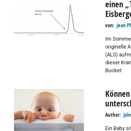
einen „
Eisberg
von
Jean P
Im Sommer 
originelle
(ALS) aufm
dieser Kra
Bucket
Können 
untersc
Author
Jul
Ein Baby si