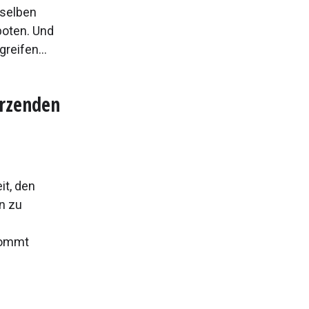
rselben
boten. Und
reifen...
erzenden
t, den
n zu
kommt