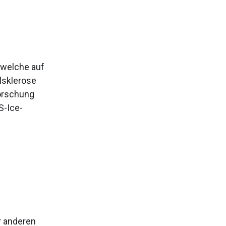
 welche auf
lsklerose
orschung
S-Ice-
er anderen