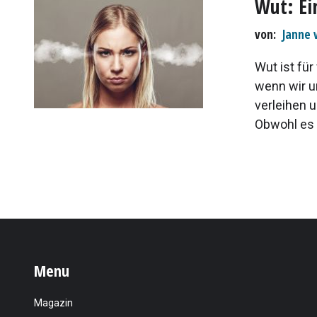
Wut: Ei
von
Janne 
Wut ist fü
wenn wir u
verleihen 
Obwohl es 
Menu
Magazin