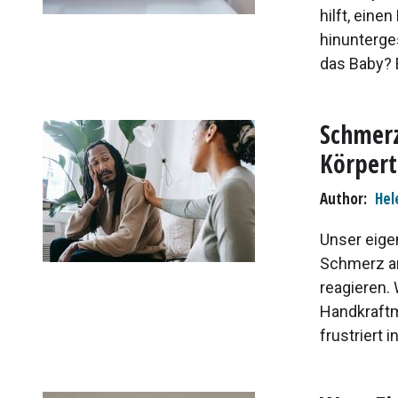
hilft, ein
hinunterge
das Baby? E
Schmerz
Körpert
Author
Hel
Unser eige
Schmerz an
reagieren.
Handkraftm
frustriert i