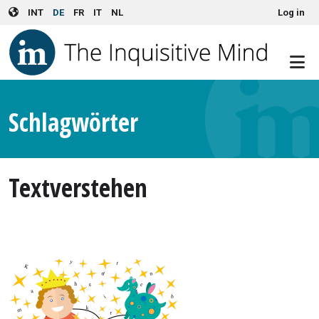
User account menu
Skip to main content
INT
DE
FR
IT
NL
Log in
Schlagwörter
Textverstehen