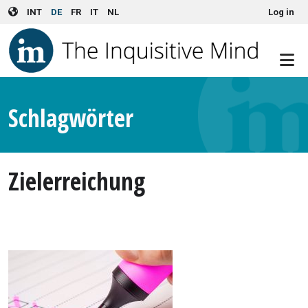
User account menu
Skip to main content
INT
DE
FR
IT
NL
Log in
Schlagwörter
Zielerreichung