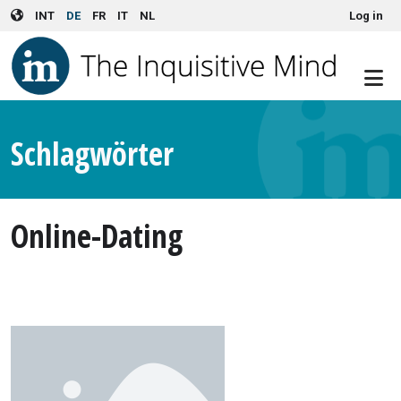
User account menu
Skip to main content
INT
DE
FR
IT
NL
Log in
Schlagwörter
Online-Dating