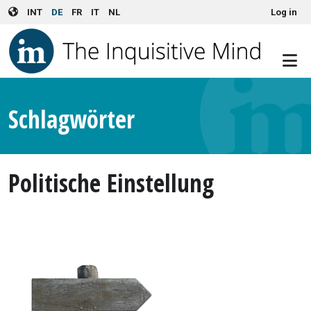
User account menu
Skip to main content
INT
DE
FR
IT
NL
Log in
Schlagwörter
Politische Einstellung