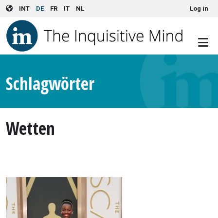
User account menu
Skip to main content
INT
DE
FR
IT
NL
Log in
Schlagwörter
Wetten