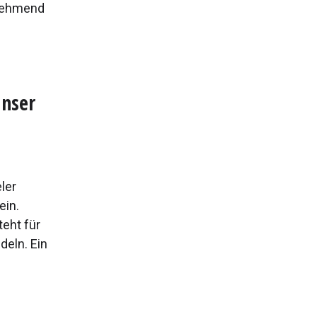
unehmend
unser
ler
ein.
eht für
deln. Ein