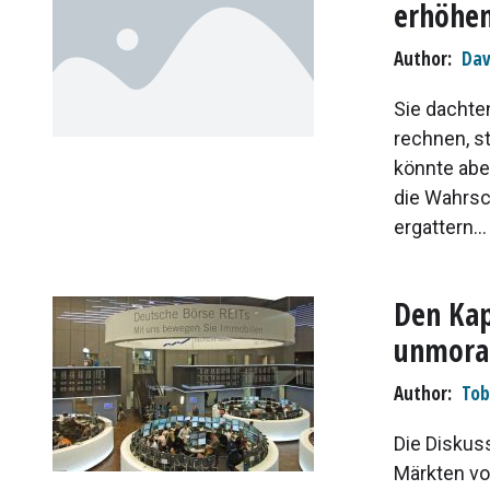
erhöhen
Author
Dav
Sie dachte
rechnen, s
könnte abe
die Wahrsc
ergattern...
Den Kap
unmoral
Author
Tob
Die Diskuss
Märkten vor