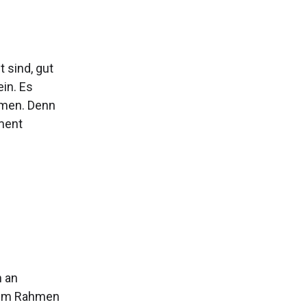
 sind, gut
in. Es
amen. Denn
ement
n an
. Im Rahmen