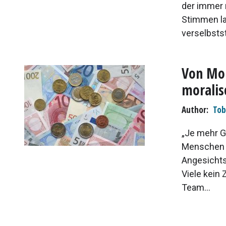
der immer 
Stimmen la
verselbsts
Von Mon
moralis
Author
Tob
„Je mehr G
Menschen k
Angesichts
Viele kein 
Team...