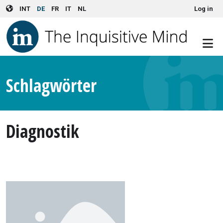
User account menu
Skip to main content
INT
DE
FR
IT
NL
Log in
Schlagwörter
Diagnostik