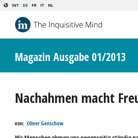
Skip to main content
INT
DE
FR
IT
NL
Magazin Ausgabe 01/2013
Nachahmen macht Fre
von
Oliver Genschow
Wir Menschen ahmen uns gegenseitig ständig nac