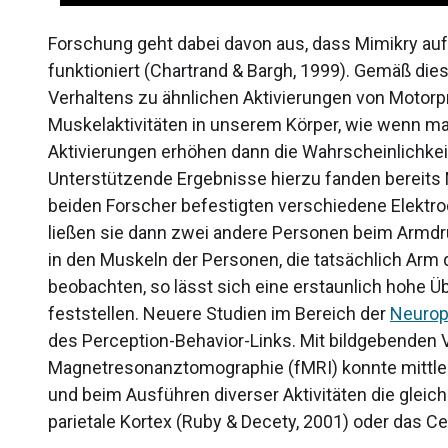
Forschung geht dabei davon aus, dass Mimikry au
funktioniert (Chartrand & Bargh, 1999). Gemäß die
Verhaltens zu ähnlichen Aktivierungen von Motor
Muskelaktivitäten in unserem Körper, wie wenn ma
Aktivierungen erhöhen dann die Wahrscheinlichkeit
Unterstützende Ergebnisse hierzu fanden bereits M
beiden Forscher befestigten verschiedene Elektr
ließen sie dann zwei andere Personen beim Armdrü
in den Muskeln der Personen, die tatsächlich Arm d
beobachten, so lässt sich eine erstaunlich hohe 
feststellen. Neuere Studien im Bereich der
Neurop
des Perception-Behavior-Links. Mit bildgebenden 
Magnetresonanztomographie (fMRI) konnte mittl
und beim Ausführen diverser Aktivitäten die gleich
parietale Kortex (Ruby & Decety, 2001) oder das Cer