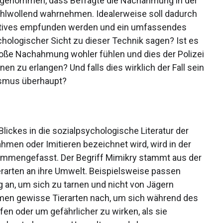
angenommen, dass Befragte die Nachahmung in der
hlwollend wahrnehmen. Idealerweise soll dadurch
sitives empfunden werden und ein umfassendes
chologischer Sicht zu dieser Technik sagen? Ist es
loße Nachahmung wohler fühlen und dies der Polizei
n zu erlangen? Und falls dies wirklich der Fall sein
nismus überhaupt?
lickes in die sozialpsychologische Literatur der
hmen oder Imitieren bezeichnet wird, wird in der
ammengefasst. Der Begriff Mimikry stammt aus der
erarten an ihre Umwelt. Beispielsweise passen
 an, um sich zu tarnen und nicht von Jägern
men gewisse Tierarten nach, um sich während des
en oder um gefährlicher zu wirken, als sie