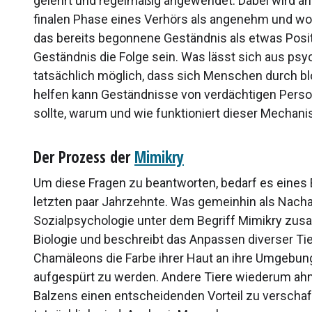
gelehrt und regelmäßig angewendet. Dabei wird 
finalen Phase eines Verhörs als angenehm und wo
das bereits begonnene Geständnis als etwas Po
Geständnis die Folge sein. Was lässt sich aus psy
tatsächlich möglich, dass sich Menschen durch b
helfen kann Geständnisse von verdächtigen Persone
sollte, warum und wie funktioniert dieser Mecha
Der Prozess der
Mimikry
Um diese Fragen zu beantworten, bedarf es eines B
letzten paar Jahrzehnte. Was gemeinhin als Nacha
Sozialpsychologie unter dem Begriff Mimikry zus
Biologie und beschreibt das Anpassen diverser Ti
Chamäleons die Farbe ihrer Haut an ihre Umgebung
aufgespürt zu werden. Andere Tiere wiederum ah
Balzens einen entscheidenden Vorteil zu verschaff