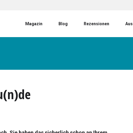
User account menu
Magazin
Blog
Rezensionen
Aus
u(n)de
h. Sie haben das sicherlich schon an Ihrem