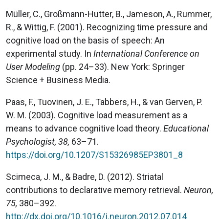
Müller, C., Großmann-Hutter, B., Jameson, A., Rummer,
R., & Wittig, F. (2001). Recognizing time pressure and
cognitive load on the basis of speech: An
experimental study. In
International Conference on
User Modeling
(pp. 24–33). New York: Springer
Science + Business Media.
Paas, F., Tuovinen, J. E., Tabbers, H., & van Gerven, P.
W. M. (2003). Cognitive load measurement as a
means to advance cognitive load theory.
Educational
Psychologist, 38,
63–71.
https://doi.org/10.1207/S15326985EP3801_8
Scimeca, J. M., & Badre, D. (2012). Striatal
contributions to declarative memory retrieval.
Neuron,
75,
380–392.
http://dx.doi.org/10.1016/j.neuron.2012.07.014