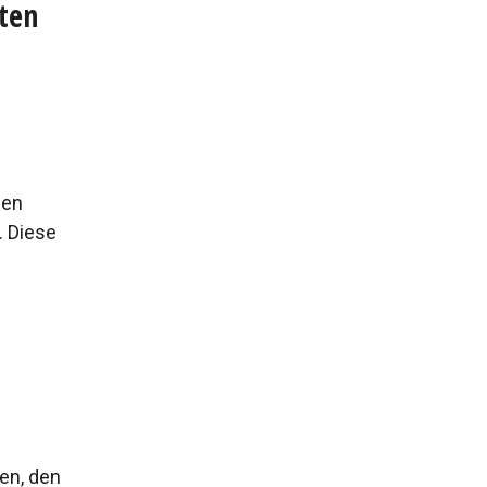
sten
ben
. Diese
en, den