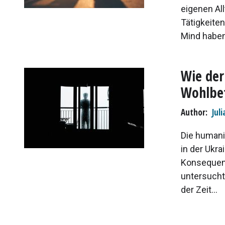
eigenen All
Tätigkeite
Mind haben 
Wie der
Wohlbef
Author
Jul
Die humani
in der Ukr
Konsequenz
untersucht
der Zeit...