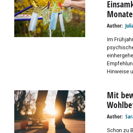
Einsamk
Monate
Author
Jul
Im Frühjah
psychisch
einhergehe
Empfehlung
Hinweise u
Mit bew
Wohlbe
Author
Sar
Schon zu B