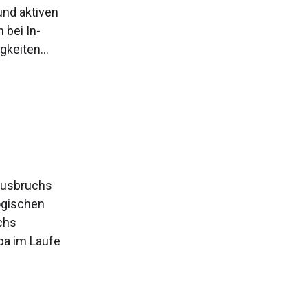
und aktiven
 bei In-
keiten...
ausbruchs
logischen
chs
pa im Laufe