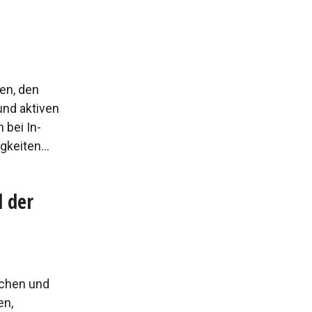
en, den
und aktiven
 bei In-
keiten...
 der
schen und
en,