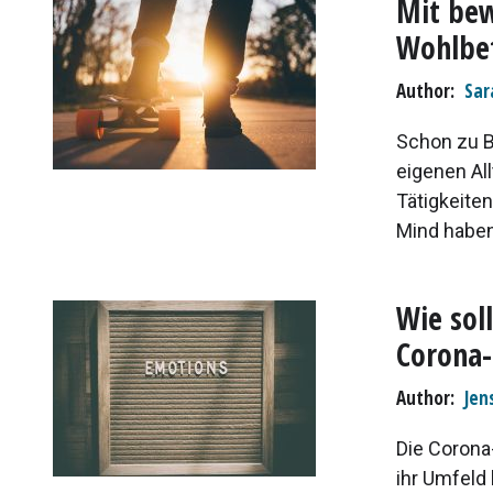
Mit bew
Wohlbe
Author
Sar
Schon zu B
eigenen All
Tätigkeite
Mind haben 
Wie sol
Corona
Author
Jen
Die Corona
ihr Umfeld