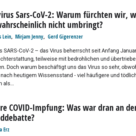
irus Sars-CoV-2: Warum fürchten wir, w
ahrscheinlich nicht umbringt?
s Lein
,
Mirjam Jenny
,
Gerd Gigerenzer
s SARS-CoV-2 – das Virus beherrscht seit Anfang Januar
chterstattung, teilweise mit bedrohlichen und übertrieb
en. Doch warum beschäftigt uns das Virus so sehr, obwoh
nach heutigem Wissensstand - viel häufigere und tödlic
 als...
hre COVID-Impfung: Was war dran an de
ddebatte?
a Erz