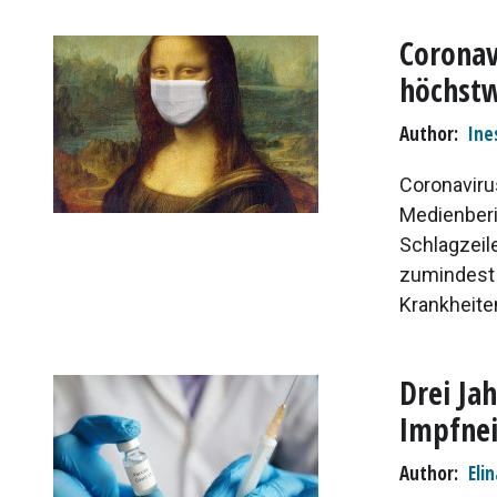
Coronav
höchstw
Author
Ine
Coronaviru
Medienberi
Schlagzeil
zumindest 
Krankheiten
Drei Ja
Impfnei
Author
Elin