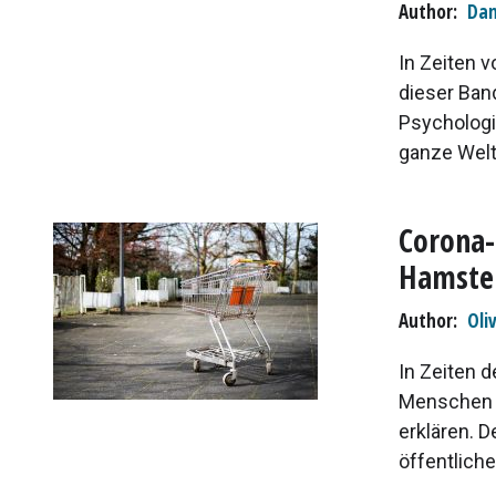
Author
Dan
In Zeiten v
dieser Band
Psychologi
ganze Welt
Corona-
Hamste
Author
Oli
In Zeiten 
Menschen z
erklären. D
öffentlich