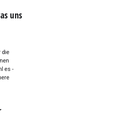
as uns
 die
enen
l es -
here
r