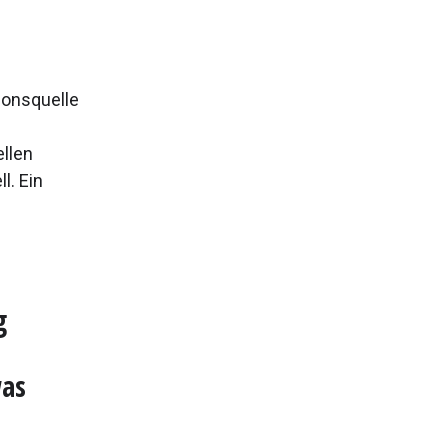
ionsquelle
ellen
. Ein
g
was