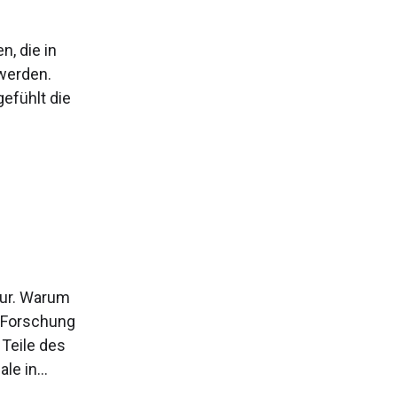
, die in
 werden.
efühlt die
tur. Warum
 Forschung
 Teile des
e in...