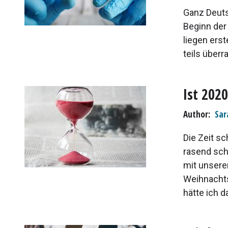
Ganz Deuts
Beginn der
liegen ers
teils überr
Ist 202
Author
Sar
Die Zeit s
rasend sch
mit unsere
Weihnachtsd
hätte ich da