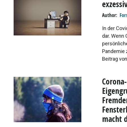
exzessi
Author
For
In der Covi
dar. Wenn 
persönlich
Pandemie z
Beitrag von.
Corona-
Eigengr
Fremder
Fenster
macht d