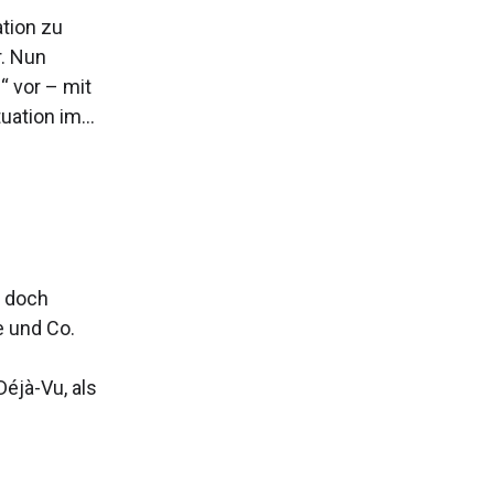
tion zu
. Nun
 vor – mit
ation im...
d doch
e und Co.
Déjà-Vu, als