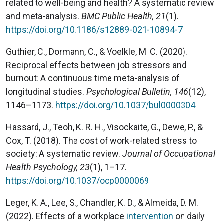
related to well-being and health? A systematic review
and meta-analysis.
BMC Public Health, 21
(1).
https://doi.org/10.1186/s12889-021-10894-7
Guthier, C., Dormann, C., & Voelkle, M. C. (2020).
Reciprocal effects between job stressors and
burnout: A continuous time meta-analysis of
longitudinal studies.
Psychological Bulletin, 146
(12),
1146–1173.
https://doi.org/10.1037/bul0000304
Hassard, J., Teoh, K. R. H., Visockaite, G., Dewe, P., &
Cox, T. (2018). The cost of work-related stress to
society: A systematic review.
Journal of Occupational
Health Psychology, 23
(1), 1–17.
https://doi.org/10.1037/ocp0000069
Leger, K. A., Lee, S., Chandler, K. D., & Almeida, D. M.
(2022). Effects of a workplace
intervention
on daily