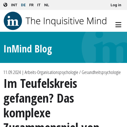
User account menu
Skip to main content
INT
DE
FR
IT
NL
Log in
InMind Blog
11.09.2024
| Arbeits-Organisationspsychologie / Gesundheitspsychologie
Im Teufelskreis
gefangen? Das
komplexe