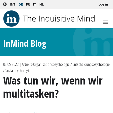
User account menu
Skip to main content
INT
DE
FR
IT
NL
Log in
InMind Blog
02.05.2022
| Arbeits-Organisationspsychologie / Entscheidungspsychologie
/ Sozialpsychologie
Was tun wir, wenn wir
multitasken?