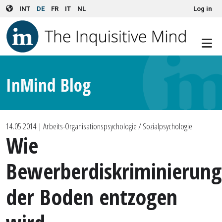
User account menu
Skip to main content
INT
DE
FR
IT
NL
Log in
InMind Blog
14.05.2014
| Arbeits-Organisationspsychologie / Sozialpsychologie
Wie
Bewerberdiskriminierung
der Boden entzogen