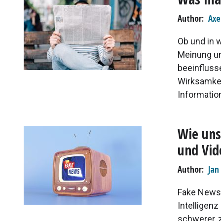
Author
Axe
Ob und in 
Meinung u
beeinflusse
Wirksamkei
Informatio
Wie uns
und Vid
Author
Jan
Fake News 
Intelligen
schwerer, 