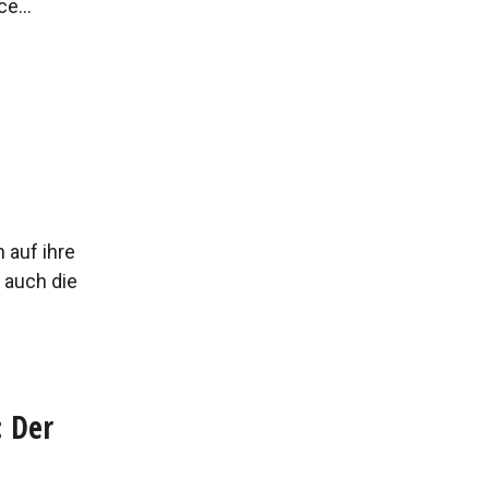
e...
 auf ihre
s auch die
: Der