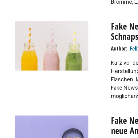
Bromme, L.,
Fake Ne
Schnaps
Author
Fel
Kurz vor d
Herstellun
Flaschen. I
Fake News 
möglicherw
Fake Ne
neue An