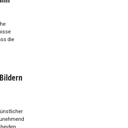
che
nisse
ass die
Bildern
ünstlicher
 zunehmend
cheiden.