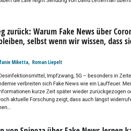
lbert die Late Night Sendung von David Letterman übern
eg zurück: Warum Fake News über Coro
leiben, selbst wenn wir wissen, dass si
fanie Miketta
,
Roman Liepelt
s Desinfektionsmittel, Impfzwang, 5G – besonders in Zeit
demie verbreiten sich Fake News wie ein Lauffeuer. Me
informationen kurze Zeit später wieder zurückgezogen o
 Doch aktuelle Forschung zeigt, dass auch längst widerru
en...
 von Spinoza über Fake News lernen k