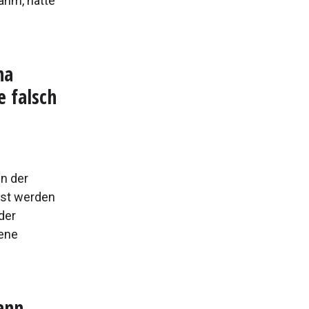
ahm, hatte
na
e falsch
en der
ist werden
der
fene
ann