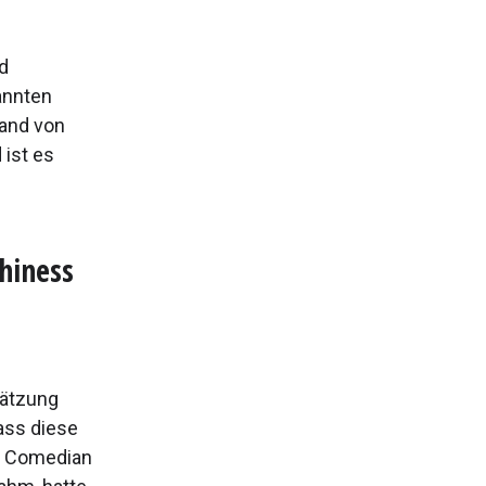
d
annten
hand von
 ist es
hiness
hätzung
ass diese
er Comedian