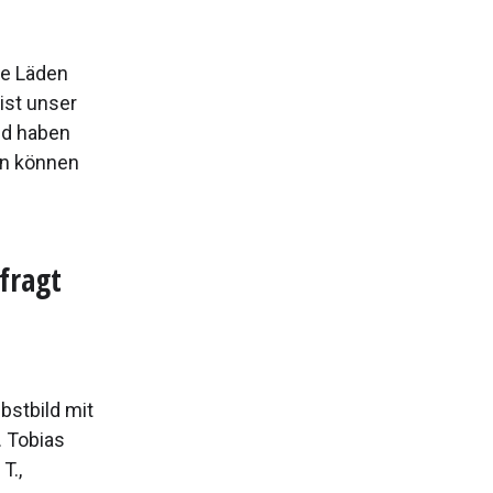
e Läden
ist unser
nd haben
en können
fragt
bstbild mit
. Tobias
T.,