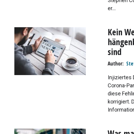
Stephen Co
er...
Kein W
hängenb
sind
Author
Ste
Injizierte
Corona-Pan
diese Fehl
korrigiert.
Information
Was man