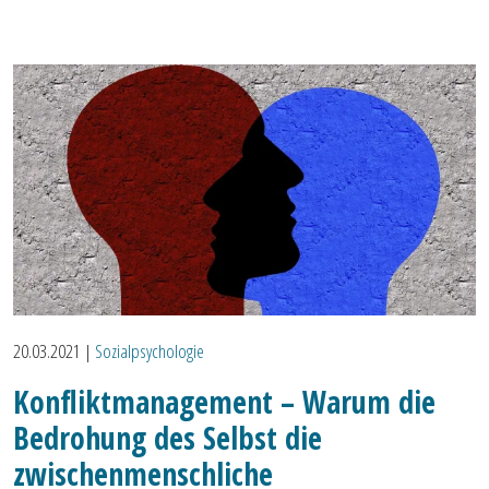
20.03.2021
|
Sozialpsychologie
Konfliktmanagement – Warum die
Bedrohung des Selbst die
zwischenmenschliche