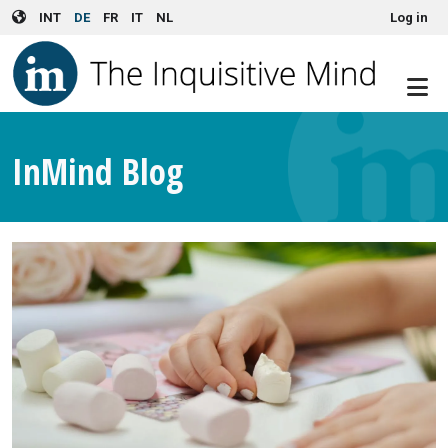
User account menu
Skip to main content
INT
DE
FR
IT
NL
Log in
InMind Blog